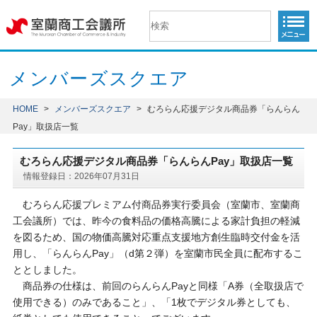
メンバーズスクエア
HOME
>
メンバーズスクエア
>
むろらん応援デジタル商品券「らんらん
Pay」取扱店一覧
むろらん応援デジタル商品券「らんらんPay」取扱店一覧
情報登録日：2026年07月31日
むろらん応援プレミアム付商品券実行委員会（室蘭市、室蘭商
工会議所）では、昨今の食料品の価格高騰による家計負担の軽減
を図るため、国の物価高騰対応重点支援地方創生臨時交付金を活
用し、「らんらんPay」（d第２弾）を室蘭市民全員に配布するこ
ととしました。
商品券の仕様は、前回のらんらんPayと同様「A券（全取扱店で
使用できる）のみであること」、「1枚でデジタル券としても、