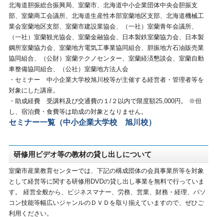
北海道胆振総合振興局、室蘭市、北海道中小企業団体中央会胆振支
部、室蘭商工会議所、北海道生産性本部室蘭地区支部、北海道機械工
業会室蘭地区支部、室蘭市建設業協会、（一社）室蘭青年会議所、
（一社）室蘭観光協会、室蘭金融協会、日本製鉄室蘭協力会、日本製
鋼所室蘭協力会、室蘭地方電気工事業協同組合、胆振地方石油販売業
協同組合、（公財）室蘭テクノセンター、室蘭経済懇談会、室蘭自動
車整備協同組合、（公社）室蘭地方法人会
・セミナー 中小企業大学校旭川校等が主催する経営者・管理者等を
対象にした講座。
・助成経費 受講料及び交通費の１/２以内で限度額25,000円。 ※但
し、宿泊費・食費等は助成の対象となりません。
セミナー一覧（中小企業大学校 旭川校）
研修用ビデオ等の教材の貸し出しについて
室蘭市産業教育センターでは、下記の構成団体の会員事業所等を対象
として経営等に関する研修用DVDの貸し出し事業を無料で行っていま
す。 経営全般から、ビジネスマナー、労務、営業、財務・経理、パソ
コン技能等幅広いジャンルのＤＶＤを取り揃えていますので、ぜひご
利用ください。